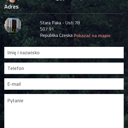
Adres
Stara Paka - Usti 78
507 91
Republika Czeska
Pokazać na mapie